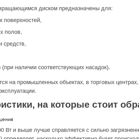
 вращающимся диском предназначены для:
х поверхностей,
х полов,
и средств,
 (при наличии соответствующих насадок).
тся на промышленных объектах, в торговых центрах
эксплуатации.
истики, на которые стоит об
щения
0 Вт и выше лучше справляется с сильно загрязнен
) определяет, насколько эффективно будет происхо