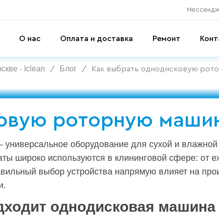
Мессенд
О нас
Оплата и доставка
Ремонт
Конт
кве - Iclean
Блог
/
/
Как выбрать однодисковую рот
овую роторную маши
универсальное оборудование для сухой и влажной 
аты широко используются в клининговой сфере: от 
авильный выбор устройства напрямую влияет на про
и.
одходит однодисковая машина