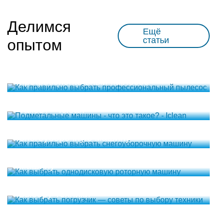
Делимся
Ещё
статьи
опытом
Как правильно выбрать
профессиональный пылесос
Подметальные машины - что это
такое? - Iclean
Как правильно выбрать
снегоуборочную машину
Как выбрать однодисковую роторную
машину
Как выбрать погрузчик — советы по
выбору техники