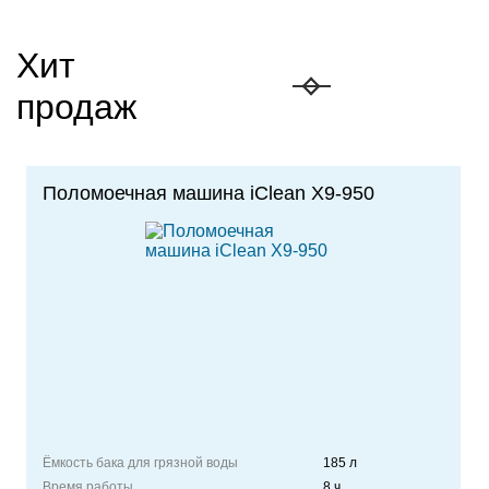
Хит
продаж
Поломоечная машина
iClean
X9-950
Ёмкость бака для грязной воды
185 л
Время работы
8 ч